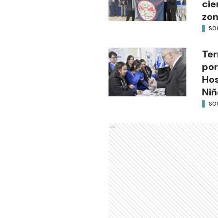
cie
zon
SO
Ter
por
Hos
Niñ
SO
Ads