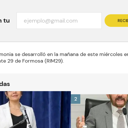
n tu
RECI
onia se desarrolló en la mañana de este miércoles e
nte 29 de Formosa (RIM29).
ídas
2