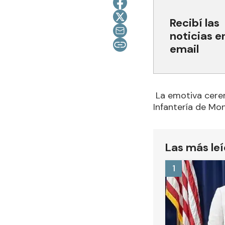
Recibí las
noticias e
email
La emotiva cerem
Infantería de Mo
Las más le
1