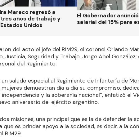
dra Mareco regresó a
El Gobernador anunci
tres años de trabajo y
salarial del 15% para e
 Estados Unidos
ron del acto el jefe del RIM29, el coronel Orlando Mar
o, Justicia, Seguridad y Trabajo, Jorge Abel González
rsonal del Regimiento.
 un saludo especial al Regimiento de Infantería de M
mujeres demuestran día a día su compromiso, dedicac
 independencia y la soberanía nacional”, enfatizó el 
evo aniversario del ejército argentino.
e dos misiones, una principal que es la de defender la s
 que es brindar apoyo a la sociedad, es decir, a la co
el RIM29.