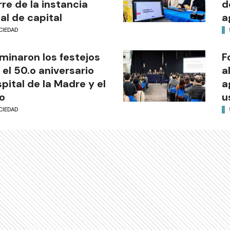
rre de la instancia
d
al de capital
a
CIEDAD
minaron los festejos
F
 el 50.o aniversario
a
pital de la Madre y el
a
o
u
CIEDAD