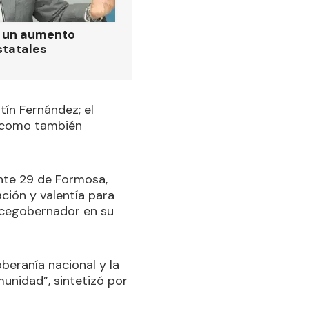
ó un aumento
statales
tín Fernández; el
; como también
onte 29 de Formosa,
ión y valentía para
Vicegobernador en su
oberanía nacional y la
munidad”, sintetizó por