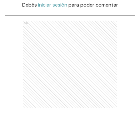
Debés
iniciar sesión
para poder comentar
Ads