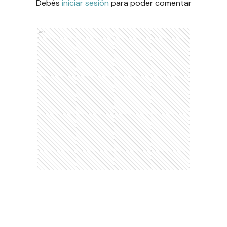
Debés
iniciar sesión
para poder comentar
Ads