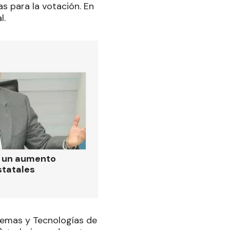
as para la votación. En
l.
ó un aumento
statales
istemas y Tecnologías de