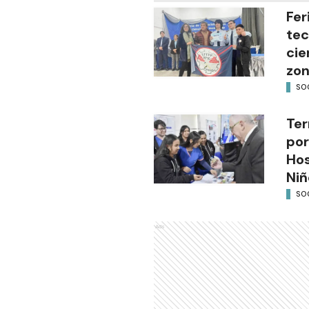
Fer
tec
cie
zon
SO
Ter
por
Hos
Niñ
SO
Ads