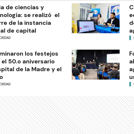
ia de ciencias y
C
nología: se realizó el
e
rre de la instancia
d
al de capital
a
CIEDAD
minaron los festejos
F
 el 50.o aniversario
a
pital de la Madre y el
a
o
u
CIEDAD