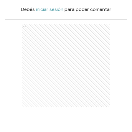
Debés
iniciar sesión
para poder comentar
Ads