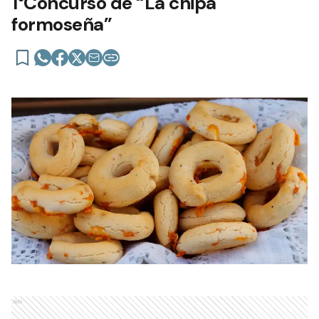
1°Concurso de “La chipa
formoseña”
Ads