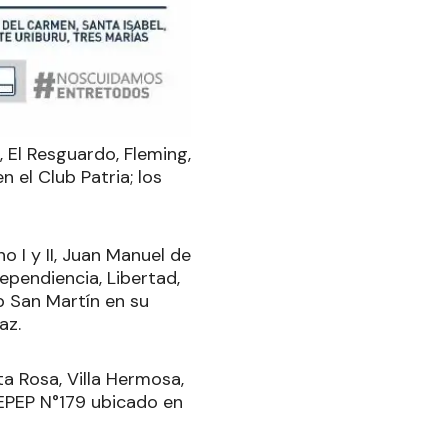
, El Resguardo, Fleming,
 el Club Patria; los
o I y II, Juan Manuel de
dependiencia, Libertad,
b San Martín en su
az.
ta Rosa, Villa Hermosa,
 EPEP N°179 ubicado en