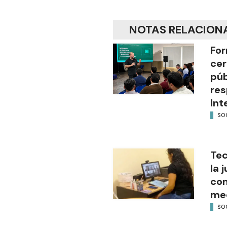
NOTAS RELACION
For
cer
púb
res
Int
SO
Tec
la 
con
med
SO