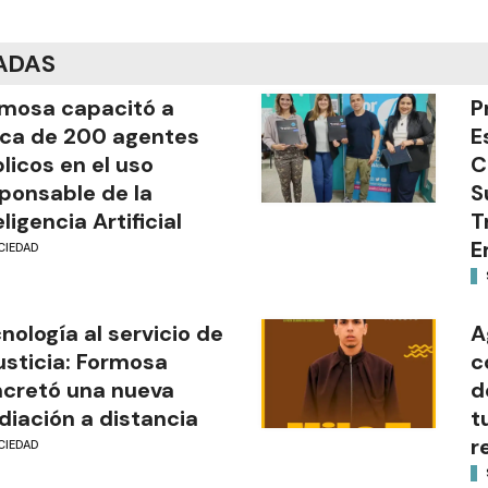
ADAS
mosa capacitó a
P
ca de 200 agentes
E
licos en el uso
C
ponsable de la
S
eligencia Artificial
T
E
CIEDAD
nología al servicio de
A
justicia: Formosa
c
cretó una nueva
d
iación a distancia
t
r
CIEDAD