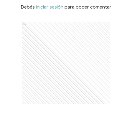
Debés
iniciar sesión
para poder comentar
Ads