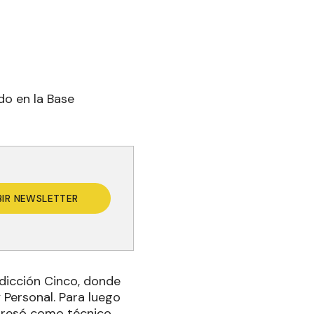
do en la Base
BIR NEWSLETTER
sdicción Cinco, donde
y Personal. Para luego
egresó como técnico