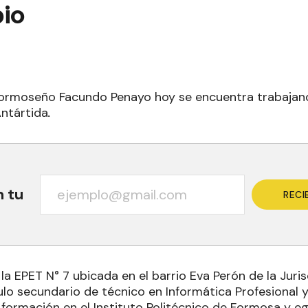
io
formoseño Facundo Penayo hoy se encuentra trabajan
ntártida
.
n tu
RECI
 la EPET N° 7 ubicada en el barrio Eva Perón de la Juri
ítulo secundario de técnico en Informática Profesional 
 formación en el Instituto Politécnico de Formosa y 