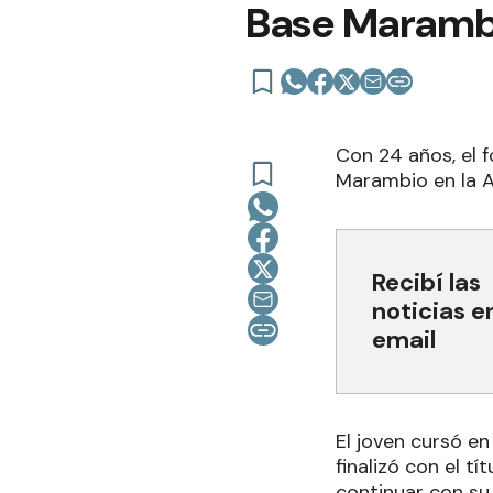
Base Maramb
Con 24 años, el 
Marambio en la A
Recibí las
noticias e
email
El joven cursó en
finalizó con el t
continuar con su