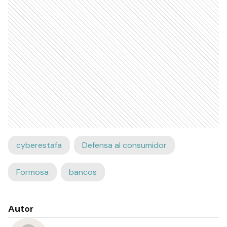
cyberestafa
Defensa al consumidor
Formosa
bancos
Autor