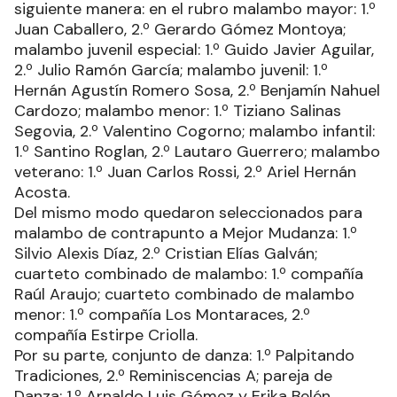
siguiente manera: en el rubro malambo mayor: 1.º
Juan Caballero, 2.º Gerardo Gómez Montoya;
malambo juvenil especial: 1.º Guido Javier Aguilar,
2.º Julio Ramón García; malambo juvenil: 1.º
Hernán Agustín Romero Sosa, 2.º Benjamín Nahuel
Cardozo; malambo menor: 1.º Tiziano Salinas
Segovia, 2.º Valentino Cogorno; malambo infantil:
1.º Santino Roglan, 2.º Lautaro Guerrero; malambo
veterano: 1.º Juan Carlos Rossi, 2.º Ariel Hernán
Acosta.
Del mismo modo quedaron seleccionados para
malambo de contrapunto a Mejor Mudanza: 1.º
Silvio Alexis Díaz, 2.º Cristian Elías Galván;
cuarteto combinado de malambo: 1.º compañía
Raúl Araujo; cuarteto combinado de malambo
menor: 1.º compañía Los Montaraces, 2.º
compañía Estirpe Criolla.
Por su parte, conjunto de danza: 1.º Palpitando
Tradiciones, 2.º Reminiscencias A; pareja de
Danza: 1.º Arnaldo Luis Gómez y Erika Belén