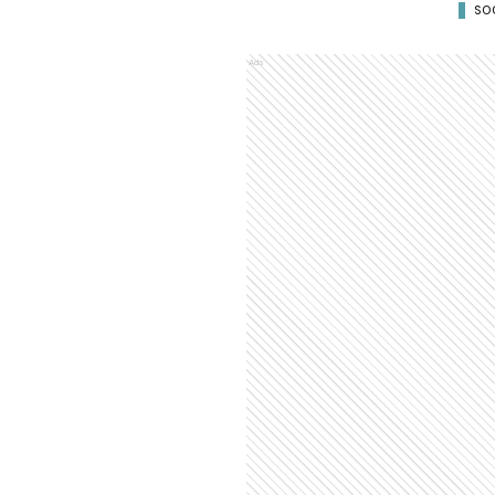
SO
Ads