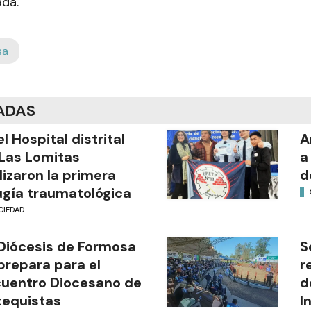
da.
sa
ADAS
el Hospital distrital
A
Las Lomitas
a
lizaron la primera
d
ugía traumatológica
CIEDAD
Diócesis de Formosa
S
prepara para el
r
uentro Diocesano de
d
equistas
I