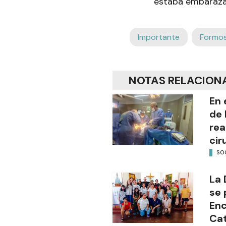
estaba embaraza
Importante
Formo
NOTAS RELACION
En 
de 
rea
cir
SO
La 
se 
Enc
Cat