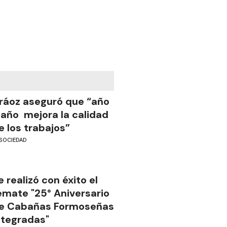
ráoz aseguró que “año
 año mejora la calidad
e los trabajos”
SOCIEDAD
e realizó con éxito el
emate "25° Aniversario
e Cabañas Formoseñas
ntegradas"