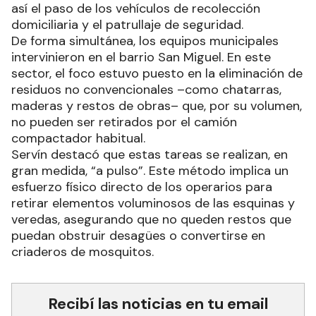
terrenos afectados por el acopio indebido de
basura y garantizar que las arterias viales estén
despejadas de malezas y ramas bajas, facilitando
así el paso de los vehículos de recolección
domiciliaria y el patrullaje de seguridad.
De forma simultánea, los equipos municipales
intervinieron en el barrio San Miguel. En este
sector, el foco estuvo puesto en la eliminación de
residuos no convencionales –como chatarras,
maderas y restos de obras– que, por su volumen,
no pueden ser retirados por el camión
compactador habitual.
Servín destacó que estas tareas se realizan, en
gran medida, “a pulso”. Este método implica un
esfuerzo físico directo de los operarios para
retirar elementos voluminosos de las esquinas y
veredas, asegurando que no queden restos que
puedan obstruir desagües o convertirse en
criaderos de mosquitos.