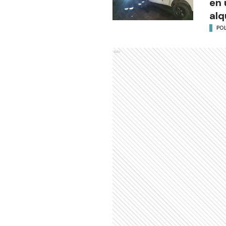
en 
alq
POL
Ads