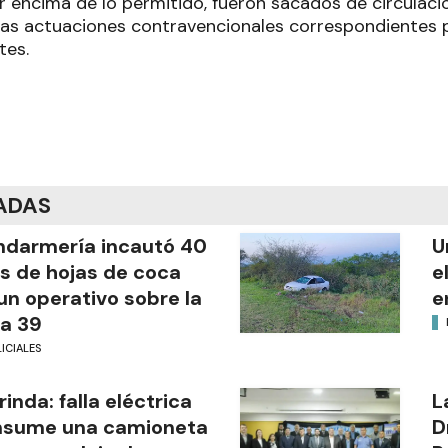
 encima de lo permitido, fueron sacados de circulaci
las actuaciones contravencionales correspondientes po
tes.
ADAS
darmería incautó 40
U
os de hojas de coca
e
un operativo sobre la
e
a 39
ICIALES
rinda: falla eléctrica
L
nsume una camioneta
D