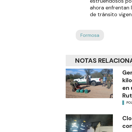
estruendosos por
ahora enfrentan 
de tránsito vigen
Formosa
NOTAS RELACION
Gen
kil
en 
Rut
POL
Clo
co