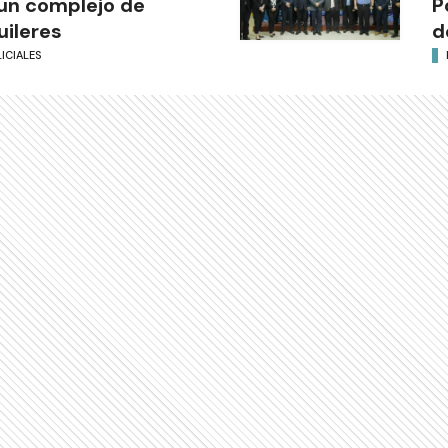
un complejo de
P
uileres
d
ICIALES