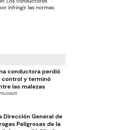
ón. Los conductores
r infringir las normas
na conductora perdió
l control y terminó
ntre las malezas
POLICIALES
a Dirección General de
rogas Peligrosas de la