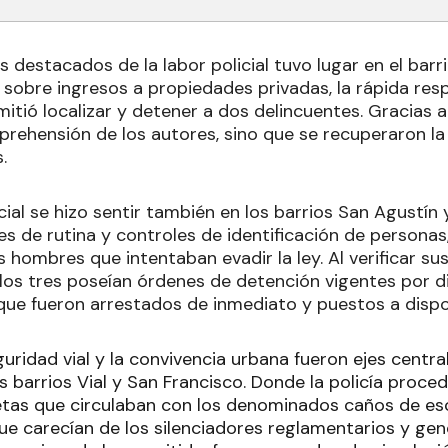
 destacados de la labor policial tuvo lugar en el barr
 sobre ingresos a propiedades privadas, la rápida res
tió localizar y detener a dos delincuentes. Gracias a
aprehensión de los autores, sino que se recuperaron la
.
cial se hizo sentir también en los barrios San Agustín
es de rutina y controles de identificación de personas,
 hombres que intentaban evadir la ley. Al verificar su
los tres poseían órdenes de detención vigentes por d
o que fueron arrestados de inmediato y puestos a dispos
guridad vial y la convivencia urbana fueron ejes centra
s barrios Vial y San Francisco. Donde la policía proce
tas que circulaban con los denominados caños de esc
ue carecían de los silenciadores reglamentarios y ge