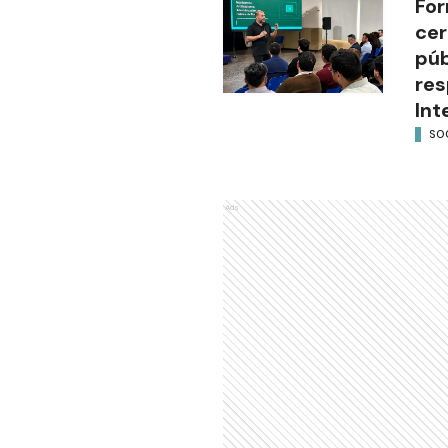
For
cer
púb
res
Int
SO
Ads