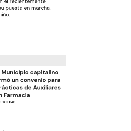
n el recientemente
 su puesta en marcha,
iño.
l Municipio capitalino
irmó un convenio para
rácticas de Auxiliares
n Farmacia
SOCIEDAD