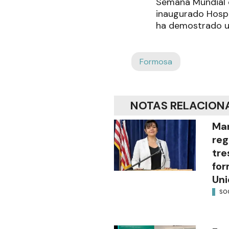
Semana Mundial d
inaugurado Hospit
ha demostrado un
Formosa
NOTAS RELACION
Mar
reg
tre
for
Uni
SO