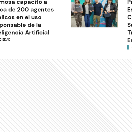
mosa capacitó a
P
ca de 200 agentes
E
licos en el uso
C
ponsable de la
S
eligencia Artificial
T
E
CIEDAD