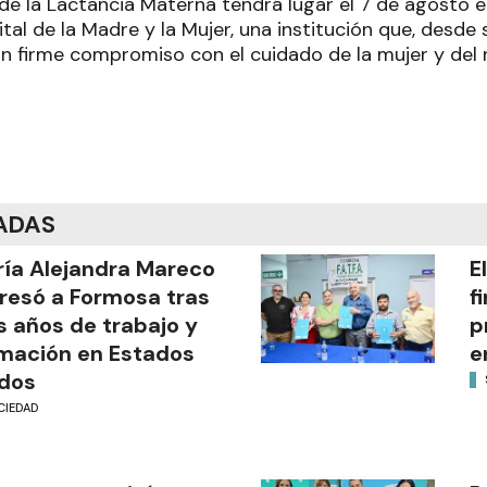
e la Lactancia Materna tendrá lugar el 7 de agosto e
al de la Madre y la Mujer, una institución que, desde
 firme compromiso con el cuidado de la mujer y del n
ADAS
ía Alejandra Mareco
E
resó a Formosa tras
f
s años de trabajo y
p
mación en Estados
e
dos
CIEDAD