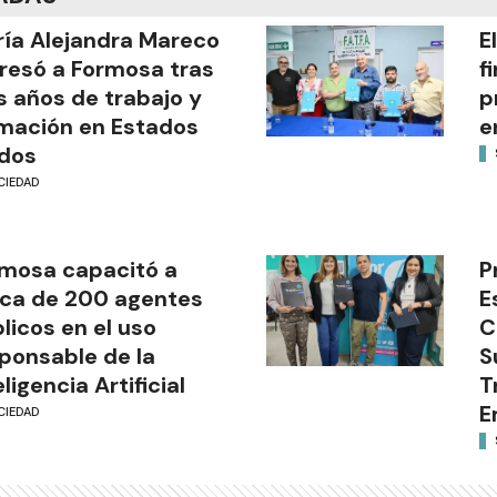
ía Alejandra Mareco
E
resó a Formosa tras
f
s años de trabajo y
p
mación en Estados
e
dos
CIEDAD
mosa capacitó a
P
ca de 200 agentes
E
licos en el uso
C
ponsable de la
S
eligencia Artificial
T
E
CIEDAD