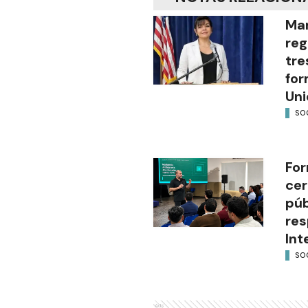
Mar
reg
tre
for
Uni
SO
For
cer
púb
res
Int
SO
Ads