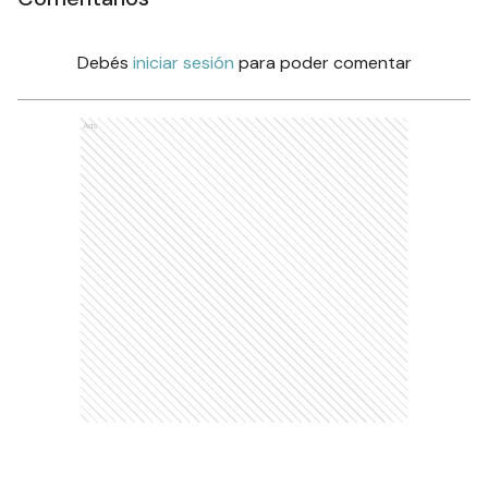
Debés
iniciar sesión
para poder comentar
Ads