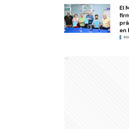
El 
fir
prá
en 
SO
Ads