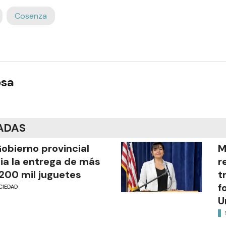
Cosenza
osa
ADAS
Gobierno provincial
M
cia la entrega de más
r
200 mil juguetes
t
f
CIEDAD
U