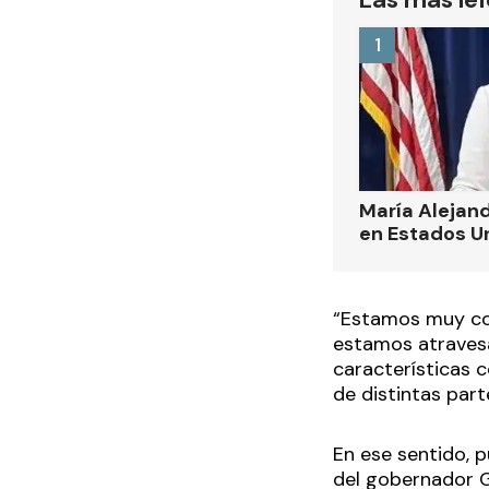
1
María Alejand
en Estados U
“Estamos muy co
estamos atravesa
características 
de distintas parte
En ese sentido, p
del gobernador Gi