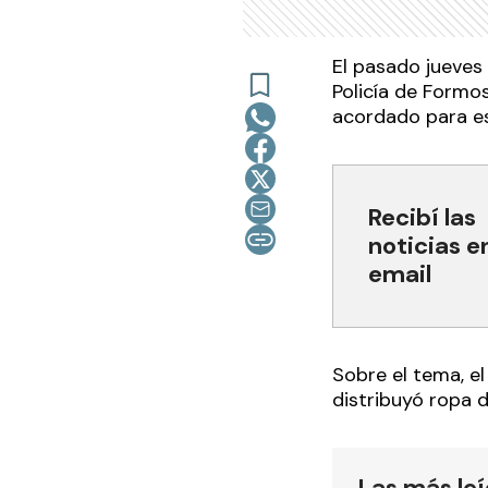
El pasado jueves 
Policía de Formo
acordado para e
Recibí las
noticias e
email
Sobre el tema, e
distribuyó ropa 
Las más le