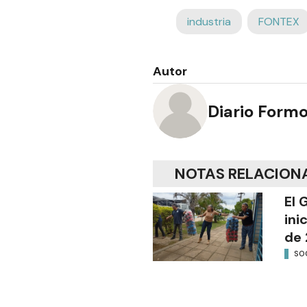
industria
FONTEX
Autor
Diario Form
NOTAS RELACION
El 
ini
de 
SO