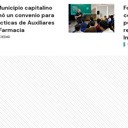
Municipio capitalino
F
mó un convenio para
c
cticas de Auxiliares
p
Farmacia
r
I
CIEDAD