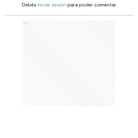
Debés
iniciar sesión
para poder comentar
Ads