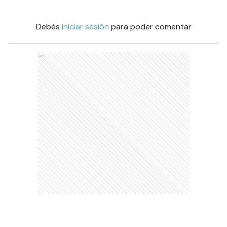
Debés
iniciar sesión
para poder comentar
Ads