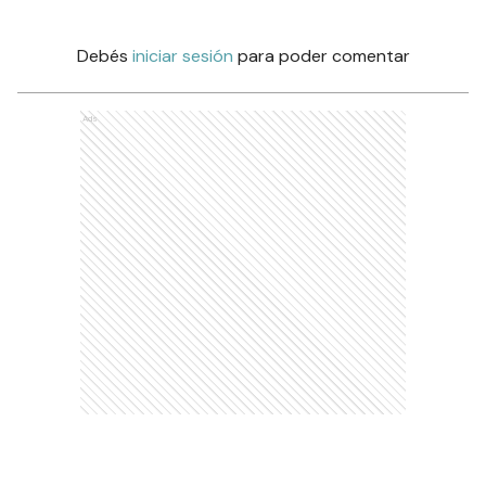
Debés
iniciar sesión
para poder comentar
Ads