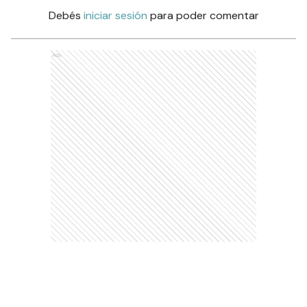
Debés
iniciar sesión
para poder comentar
Ads