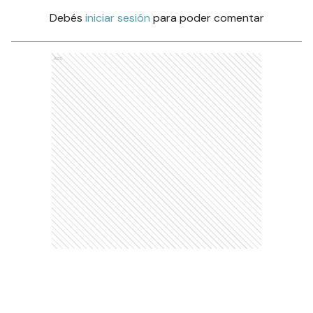
Debés
iniciar sesión
para poder comentar
Ads