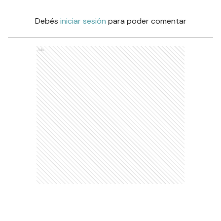
Debés
iniciar sesión
para poder comentar
Ads