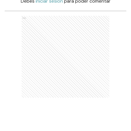
Debés
iniciar sesión
para poder comentar
Ads