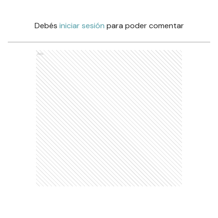
Debés
iniciar sesión
para poder comentar
Ads