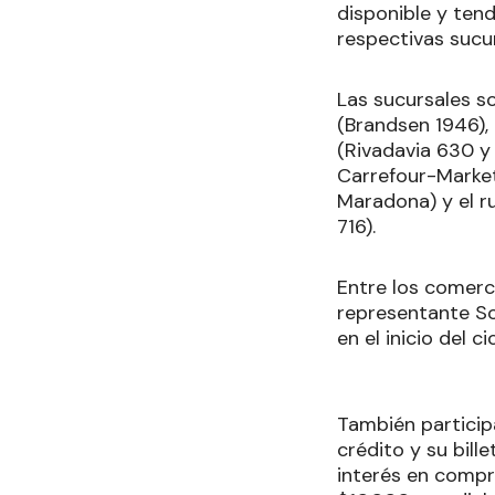
disponible y ten
respectivas sucur
Las sucursales s
(Brandsen 1946), 
(Rivadavia 630 y
Carrefour-Market
Maradona) y el ru
716).
Entre los comerci
representante Sol
en el inicio del ci
También particip
crédito y su bill
interés en compr