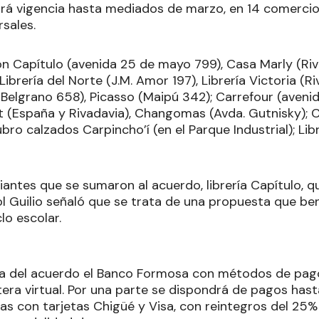
drá vigencia hasta mediados de marzo, en 14 comercio
sales.
on Capítulo (avenida 25 de mayo 799), Casa Marly (Ri
Librería del Norte (J.M. Amor 197), Librería Victoria (R
 Belgrano 658), Picasso (Maipú 342); Carrefour (avenid
 (España y Rivadavia), Changomas (Avda. Gutnisky); 
bro calzados Carpincho’í (en el Parque Industrial); Li
antes que se sumaron al acuerdo, librería Capítulo, q
 Guilio señaló que se trata de una propuesta que benef
clo escolar.
a del acuerdo el Banco Formosa con métodos de pago
etera virtual. Por una parte se dispondrá de pagos hast
as con tarjetas Chigüé y Visa, con reintegros del 25