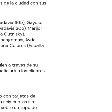
s de la ciudad con sus
vadavia 665), Gayoso
ivadavia 205), Marijor
a Gutnisky),
Changomas( Avda. L.
brería Colores (España
uien a través de su
iciará a los clientes,
 con tarjetas de
a seis cuotas sin
% sobre un tope de