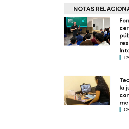
NOTAS RELACION
For
cer
púb
res
Int
SO
Tec
la 
con
med
SO