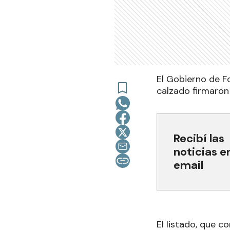
El Gobierno de F
calzado firmaron
Recibí las
noticias e
email
El listado, que c