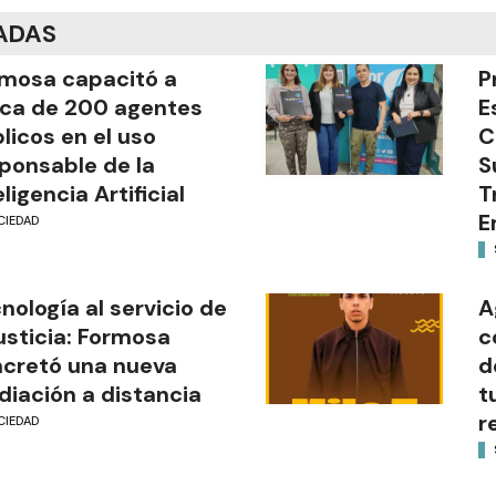
ADAS
mosa capacitó a
P
ca de 200 agentes
E
licos en el uso
C
ponsable de la
S
eligencia Artificial
T
E
CIEDAD
nología al servicio de
A
justicia: Formosa
c
cretó una nueva
d
iación a distancia
t
r
CIEDAD