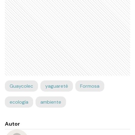
Guaycolec
yaguareté
Formosa
ecología
ambiente
Autor