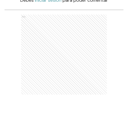
Debés
iniciar sesión
para poder comentar
Ads