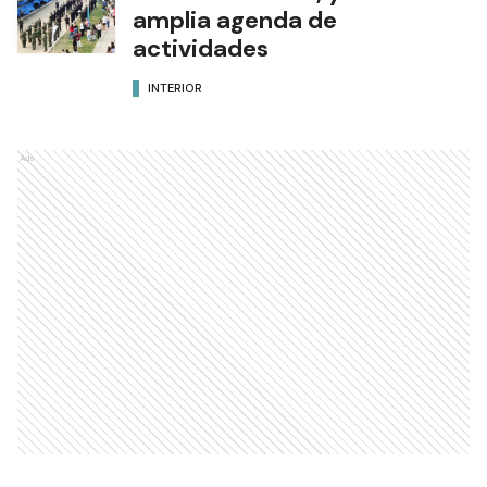
amplia agenda de
actividades
INTERIOR
Ads