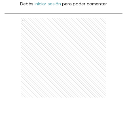
Debés
iniciar sesión
para poder comentar
Ads