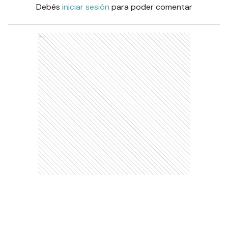
Debés
iniciar sesión
para poder comentar
Ads