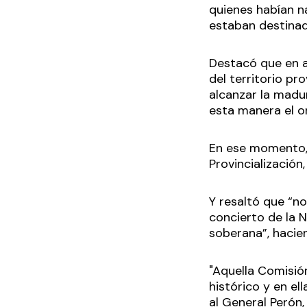
quienes habían na
estaban destinado
Destacó que en a
del territorio p
alcanzar la madu
esta manera el o
En ese momento, 
Provincialización,
Y resaltó que “no
concierto de la N
soberana”, hacie
"Aquella Comisió
histórico y en e
al General Perón,