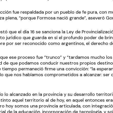
cción fue respaldada por un pueblo de fe pura, con m
za plena, “porque Formosa nació grande”, aseveró Go
tó que el día 16 se sanciona la Ley de Provincializació
to jurídico que guarda en sí el profundo poder de bri
re por ser reconocido como argentinos, el derecho 
 que ese proceso fue “trunco” y “tardamos mucho lo
ad de que podamos conducir nuestros propios destino
 tiempo permaneció firme una convicción: “la espera
lo que nos habíamos comprometidos a alcanzar: ser o
o lo alcanzado en la provincia y su desarrollo territor
tinto aquel territorio al de hoy, en aquel entonces er
ero hoy somos una provincia articulada, con integració
rial de la educación, incorporación de tecnología, y s