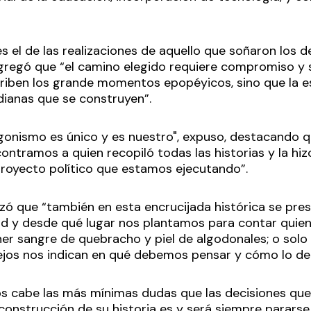
 el de las realizaciones de aquello que soñaron los d
regó que “el camino elegido requiere compromiso y se
scriben los grande momentos epopéyicos, sino que la 
tidianas que se construyen”.
tagonismo es único y es nuestro", expuso, destacando 
ontramos a quien recopiló todas las historias y la hi
royecto político que estamos ejecutando”.
tizó que “también en esta encrucijada histórica se pre
ad y desde qué lugar nos plantamos para contar quien
er sangre de quebracho y piel de algodonales; o solo 
ejos nos indican en qué debemos pensar y cómo lo d
os cabe las más mínimas dudas que las decisiones qu
construcción de su historia es y será siempre pararse