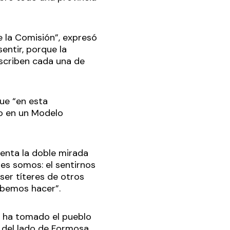
e la Comisión”, expresó
ntir, porque la
escriben cada una de
que “en esta
zo en un Modelo
senta la doble mirada
es somos: el sentirnos
ser títeres de otros
ebemos hacer”.
e ha tomado el pueblo
 del lado de Formosa,