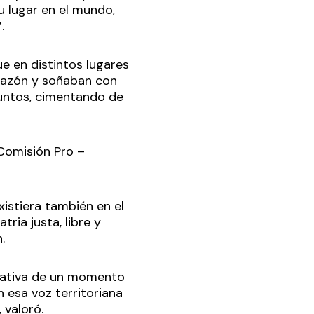
u lugar en el mundo,
.
e en distintos lugares
orazón y soñaban con
juntos, cimentando de
Comisión Pro –
xistiera también en el
ria justa, libre y
n.
ntativa de un momento
 esa voz territoriana
 valoró.