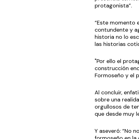
protagonista”.
“Este momento es
contundente y ag
historia no lo e
las historias co
"Por ello el pro
construcción enc
Formoseño y el p
Al concluir, enfa
sobre una realid
orgullosos de ten
que desde muy l
Y aseveró: “No n
formoseño en la 