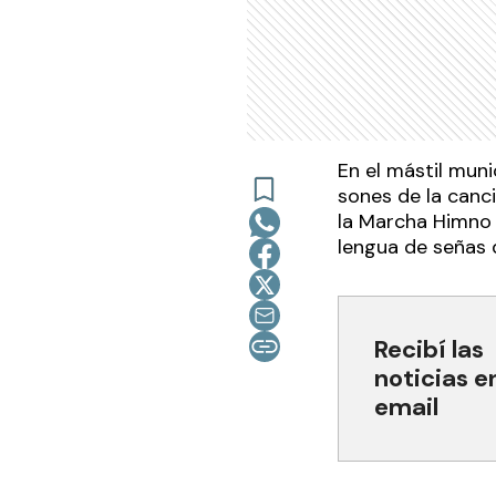
En el mástil muni
sones de la canc
la Marcha Himno a
lengua de señas d
Recibí las
noticias e
email