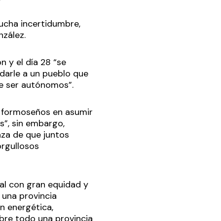
ucha incertidumbre,
nzález.
n y el día 28 “se
ndarle a un pueblo que
de ser autónomos”.
s formoseños en asumir
s”, sin embargo,
nza de que juntos
rgullosos
ial con gran equidad y
a una provincia
n energética,
obre todo una provincia