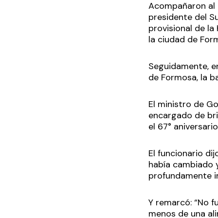
Acompañaron al go
presidente del Su
provisional de la
la ciudad de Form
Seguidamente, en
de Formosa, la ba
El ministro de Go
encargado de brin
el 67° aniversario
El funcionario d
había cambiado y
profundamente im
Y remarcó: “No f
menos de una ali