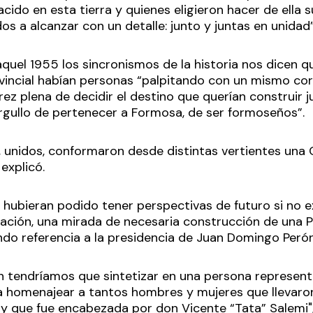
cido en esta tierra y quienes eligieron hacer de ella s
s a alcanzar con un detalle: junto y juntas en unidad”
quel 1955 los sincronismos de la historia nos dicen qu
rovincial habían personas “palpitando con un mismo c
rez plena de decidir el destino que querían construir 
rgullo de pertenecer a Formosa, de ser formoseños”.
unidos, conformaron desde distintas vertientes una 
 explicó.
 hubieran podido tener perspectivas de futuro si no e
ación, una mirada de necesaria construcción de una Pat
ndo referencia a la presidencia de Juan Domingo Peró
n tendríamos que sintetizar en una persona represe
lla homenajear a tantos hombres y mujeres que llevaron
 y que fue encabezada por don Vicente “Tata” Salemi",