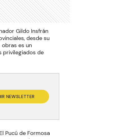
nador Gildo Insfrán
ovinciales, desde su
 obras es un
 privilegiados de
BIR NEWSLETTER
o El Pucú de Formosa