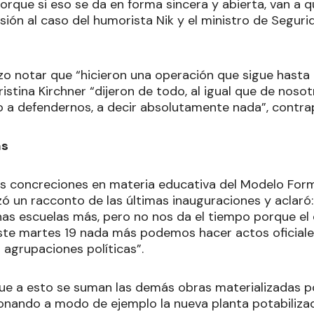
porque si eso se da en forma sincera y abierta, van a
usión al caso del humorista Nik y el ministro de Seguri
izo notar que “hicieron una operación que sigue hasta 
istina Kirchner “dijeron de todo, al igual que de noso
 a defendernos, a decir absolutamente nada”, contr
as
las concreciones en materia educativa del Modelo For
zó un racconto de las últimas inauguraciones y aclaró
s escuelas más, pero no nos da el tiempo porque el
ste martes 19 nada más podemos hacer actos oficiale
s agrupaciones políticas”.
que a esto se suman las demás obras materializadas p
ionando a modo de ejemplo la nueva planta potabiliz