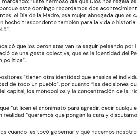
ó marcando: “Este hermoso día que Dios nos regala 
 porque este domingo recordamos dos acontecimient
tes: el Día de la Madre, esa mujer abnegada que es 
 un hecho trascendente también para la vida e historia 
945”.
ecalcó que los peronistas van «a seguir peleando por la
ació de una gesta colectiva, que es la identidad del 
 política”.
ositores “tienen otra identidad que ensalza el individu
lidad de todo un pueblo”, por cuanto “las decisiones 
el capital, los monopolios y la concentración de la ri
e “utilicen el anonimato para agredir, decir cualquie
en realidad “queremos que pongan la cara y discutamo
llos cuando les tocó gobernar y qué hacemos nosotro