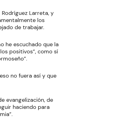
 Rodríguez Larreta, y
damentalmente los
jado de trabajar.
 no he escuchado que la
los positivos”, como sí
formoseño”.
 eso no fuera así y que
de evangelización, de
eguir haciendo para
emia”.