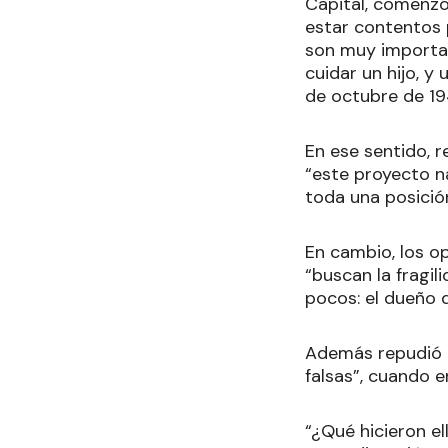
Capital, comenz
estar contentos
son muy importan
cuidar un hijo, y
de octubre de 1
En ese sentido, r
“este proyecto n
toda una posición
En cambio, los op
“buscan la fragi
pocos: el dueño d
Además repudió qu
falsas”, cuando 
“¿Qué hicieron e