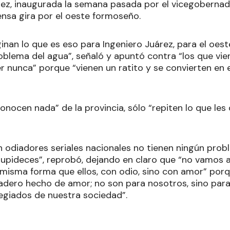
rez, inaugurada la semana pasada por el vicegobernado
nsa gira por el oeste formoseño.
inan lo que es eso para Ingeniero Juárez, para el oes
roblema del agua”, señaló y apuntó contra “los que vie
 nunca” porque “vienen un ratito y se convierten en e
conocen nada” de la provincia, sólo “repiten lo que les
n odiadores seriales nacionales no tienen ningún prob
upideces”, reprobó, dejando en claro que “no vamos 
 misma forma que ellos, con odio, sino con amor” porq
adero hecho de amor; no son para nosotros, sino para 
ilegiados de nuestra sociedad”.