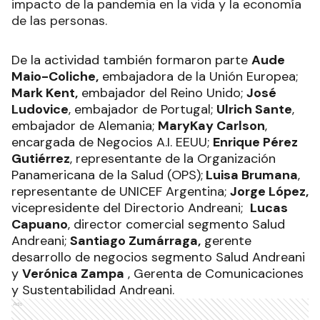
impacto de la pandemia en la vida y la economía
de las personas.
De la actividad también formaron parte
Aude
Maio-Coliche,
embajadora de la Unión Europea;
Mark Kent,
embajador del Reino Unido;
José
Ludovice
, embajador de Portugal;
Ulrich Sante
,
embajador de Alemania;
MaryKay Carlson
,
encargada de Negocios A.I. EEUU;
Enrique Pérez
Gutiérrez
, representante de la Organización
Panamericana de la Salud (OPS);
Luisa Brumana
,
representante de UNICEF Argentina;
Jorge López,
vicepresidente del Directorio Andreani;
Lucas
Capuano
, director comercial segmento Salud
Andreani;
Santiago Zumárraga,
gerente
desarrollo de negocios segmento Salud Andreani
y
Verónica Zampa
, Gerenta de Comunicaciones
y Sustentabilidad Andreani.
Ads