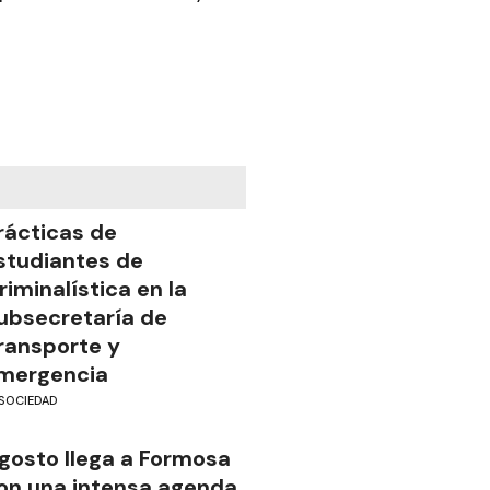
rácticas de
studiantes de
riminalística en la
ubsecretaría de
ransporte y
mergencia
SOCIEDAD
gosto llega a Formosa
on una intensa agenda