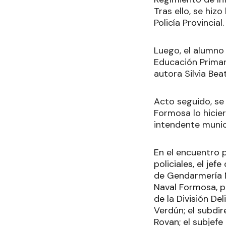
Tras ello, se hiz
Policía Provincial.
Luego, el alumno
Educación Primari
autora Silvia Bea
Acto seguido, se 
Formosa lo hicier
intendente munic
En el encuentro p
policiales, el je
de Gendarmería N
Naval Formosa, p
de la División De
Verdún; el subdir
Rovan; el subjefe