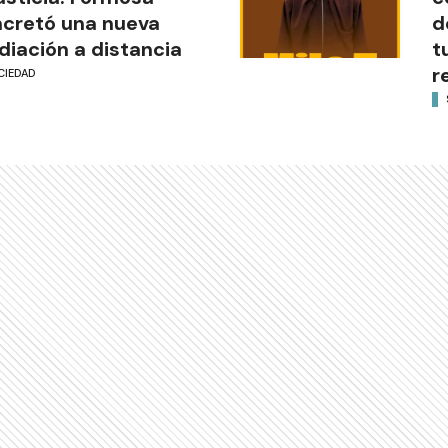
cretó una nueva
d
iación a distancia
t
r
CIEDAD