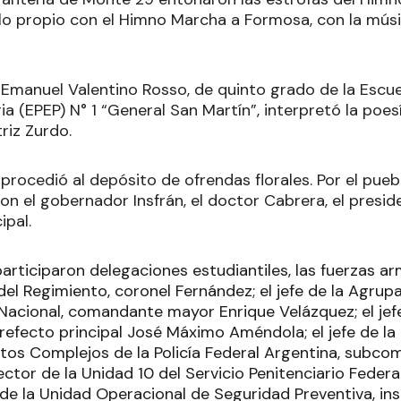
o lo propio con el Himno Marcha a Formosa, con la músi
 Emanuel Valentino Rosso, de quinto grado de la Escue
a (EPEP) N° 1 “General San Martín”, interpretó la poes
triz Zurdo.
procedió al depósito de ofrendas florales. Por el pueb
on el gobernador Insfrán, el doctor Cabrera, el preside
ipal.
articiparon delegaciones estudiantiles, las fuerzas a
fe del Regimiento, coronel Fernández; el jefe de la Agr
acional, comandante mayor Enrique Velázquez; el jefe
refecto principal José Máximo Améndola; el jefe de l
litos Complejos de la Policía Federal Argentina, subcom
ector de la Unidad 10 del Servicio Penitenciario Feder
 de la Unidad Operacional de Seguridad Preventiva, ins