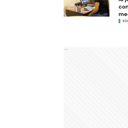
con
med
SO
Ads