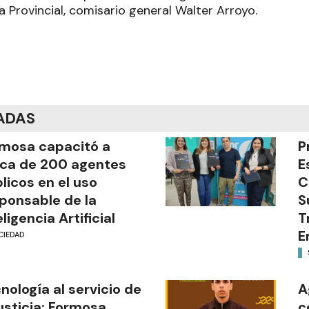
cía Provincial, comisario general Walter Arroyo.
ADAS
mosa capacitó a
P
ca de 200 agentes
E
licos en el uso
C
ponsable de la
S
eligencia Artificial
T
E
CIEDAD
nología al servicio de
A
justicia: Formosa
c