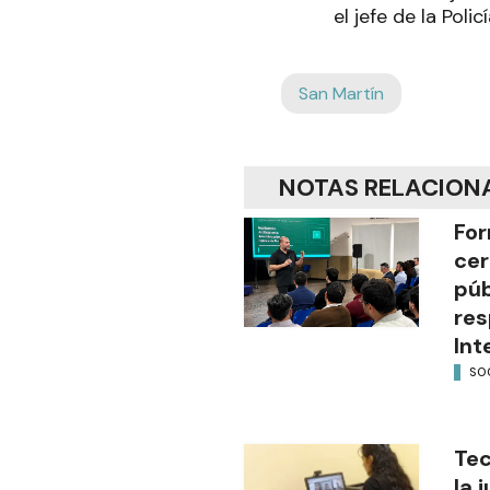
el jefe de la Poli
San Martín
NOTAS RELACION
For
cer
púb
res
Int
SO
Tec
la 