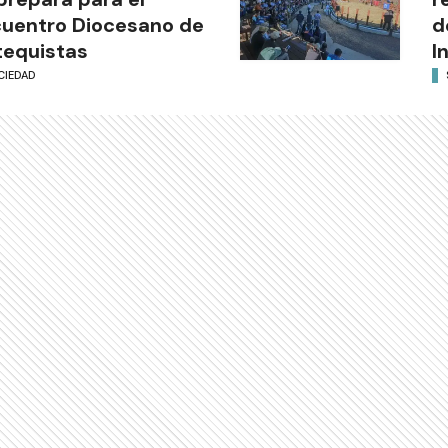
uentro Diocesano de
d
equistas
I
CIEDAD