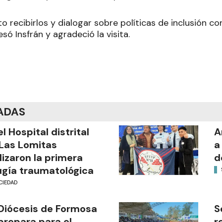
o recibirlos y dialogar sobre políticas de inclusión c
esó Insfrán y agradeció la visita.
ADAS
el Hospital distrital
A
Las Lomitas
a
lizaron la primera
d
ugía traumatológica
CIEDAD
Diócesis de Formosa
S
prepara para el
r