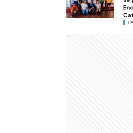
Enc
Cat
SO
Ads