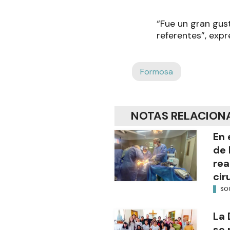
“Fue un gran gust
referentes”, expr
Formosa
NOTAS RELACION
En 
de 
rea
cir
SO
La 
se 