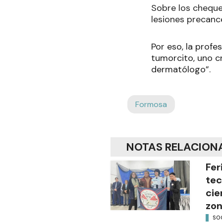
Sobre los cheque
lesiones precanc
Por eso, la profe
tumorcito, uno cr
dermatólogo”.
Formosa
NOTAS RELACION
Fer
tec
cie
zon
SO