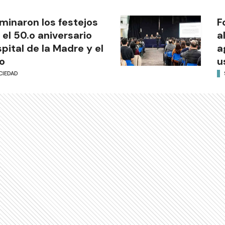
minaron los festejos
F
 el 50.o aniversario
a
pital de la Madre y el
a
o
u
CIEDAD