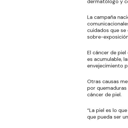
dermatólogo y co
La campaña nacio
comunicacionales 
cuidados que se d
sobre-exposición 
El cáncer de pie
es acumulable, l
envejecimiento p
Otras causas men
por quemaduras s
cáncer de piel.
“La piel es lo qu
que pueda ser un 