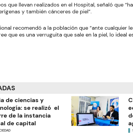
os que llevan realizados en el Hospital, señaló que “h
erígenas y también cánceres de piel”.
sional recomendó a la población que “ante cualquier les
ee que es una verruguita que sale en la piel, lo ideal e
ADAS
ia de ciencias y
C
nología: se realizó el
e
rre de la instancia
d
al de capital
a
CIEDAD