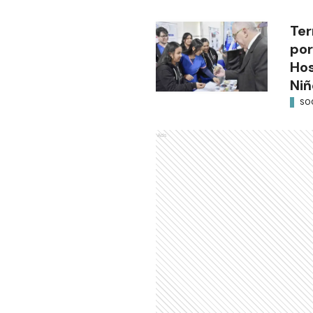
Ter
por
Hos
Niñ
SO
Ads