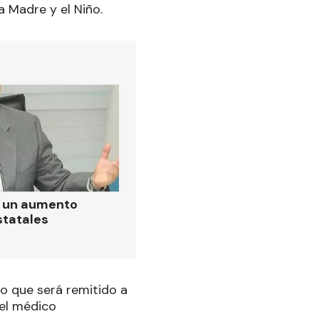
a Madre y el Niño.
ó un aumento
statales
io que será remitido a
el médico