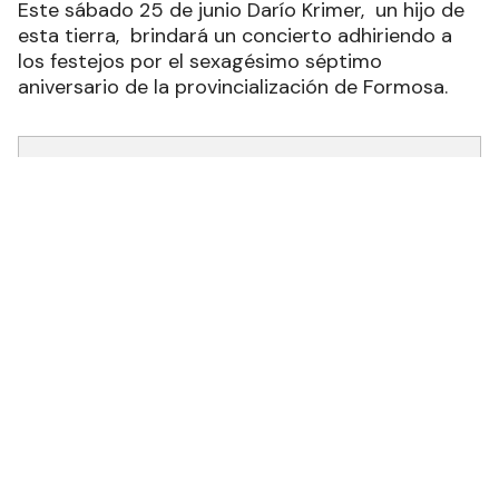
Este sábado 25 de junio Darío Krimer, un hijo de
esta tierra, brindará un concierto adhiriendo a
los festejos por el sexagésimo séptimo
aniversario de la provincialización de Formosa.
Recibí las noticias en tu email
RECIBIR NEWSLETTER
El espectáculo comenzará a las 20.30 horas en el
Teatro de la Ciudad y cuenta con los auspicios
del gobierno de la provincia a través del
ministerio de Cultura y Educación y de la
subsecretaría de Cultura.