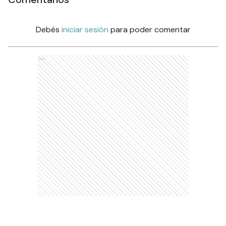
Debés
iniciar sesión
para poder comentar
Ads