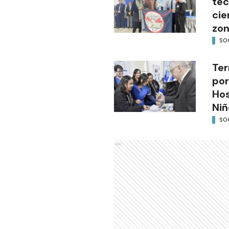
tec
cie
zon
SO
Ter
por
Hos
Niñ
SO
Ads