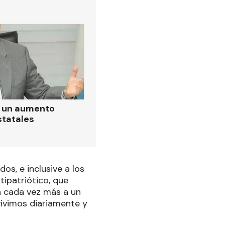
ó un aumento
statales
os, e inclusive a los
ipatriótico, que
va cada vez más a un
 vivimos diariamente y