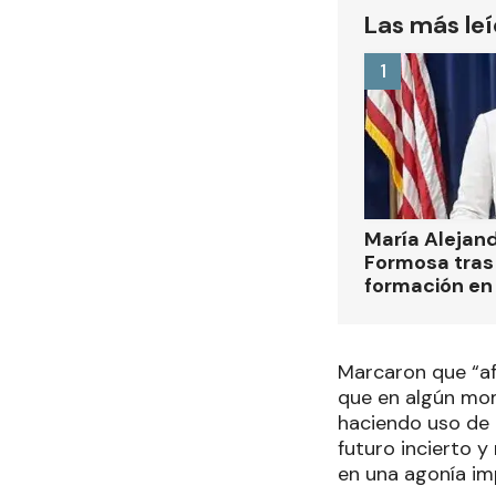
Las más le
1
María Alejan
Formosa tras 
formación en
Marcaron que “afe
que en algún mom
haciendo uso de 
futuro incierto y
en una agonía im