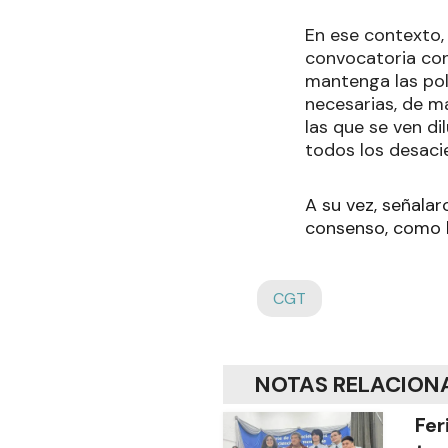
En ese contexto,
convocatoria con
mantenga las pol
necesarias, de m
las que se ven d
todos los desaci
A su vez, señala
consenso, como 
CGT
NOTAS RELACION
Fer