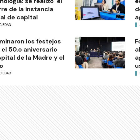
nología: se realizó el
e
rre de la instancia
d
al de capital
a
CIEDAD
minaron los festejos
F
 el 50.o aniversario
a
pital de la Madre y el
a
o
u
CIEDAD