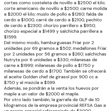
cortes como costeleta de novillo a $2500 el kilo;
corte americano de novillo a $2500; carne molida
a $2000 el kilo; muslo de pollo a $1260; falda de
cerdo a $1000, carré de cerdo a $2100, pechito
de cerdo a $2300; chorizo parrillero a $950;
chorizo especial a $1499 y salchicha parrillera a
$1599.
Del mismo modo, hamburguesas Friar por 2
unidades por 69 gramos a $502; medallones Friar
por 2 unidades por 56 gramos a $260; salchichas
Nutryte por 6 unidades a $330; milanesas de
carne a $1999; milanesas de pollo a $1750 y
milanesas de cerdo a $1700. También se ofrecerá
el aceite Golden chef de girasol por 900 cc a
$750 y el mezcla a $599.
Además, se pondrán a la venta los huevos por
maple a un valor de $2000 el maple.
Por otro lado también, la garrafa de GLP de 10
kilogramos de la empresa provincial REFSA Gas a
un precio especial referenciado de $3000.