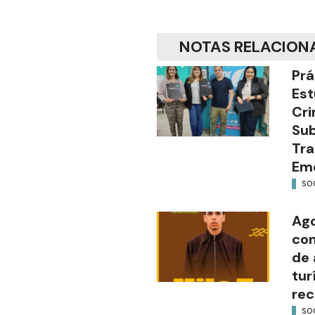
NOTAS RELACION
Prá
Est
Cri
Sub
Tra
Em
SO
Ago
con
de 
tur
rec
SO