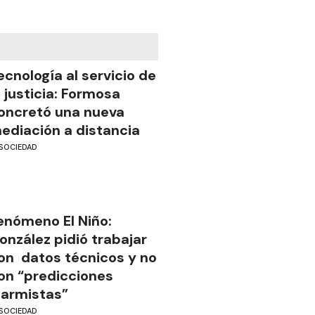
ecnología al servicio de
a justicia: Formosa
oncretó una nueva
ediación a distancia
SOCIEDAD
enómeno El Niño:
onzález pidió trabajar
on datos técnicos y no
on “predicciones
larmistas”
SOCIEDAD