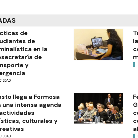
ADAS
cticas de
T
udiantes de
l
minalística en la
c
secretaría de
m
nsporte y
ergencia
CIEDAD
sto llega a Formosa
F
 una intensa agenda
G
actividades
c
ísticas, culturales y
c
reativas
a
CIEDAD