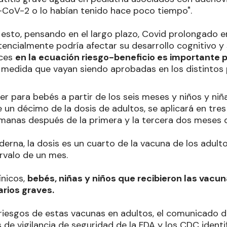
CoV-2 o lo habían tenido hace poco tiempo".
esto, pensando en el largo plazo, Covid prolongado en
ncialmente podría afectar su desarrollo cognitivo y
nces
en la ecuación riesgo-beneficio es importante 
a medida que vayan siendo aprobadas en los distintos p
er para bebés a partir de los seis meses y niños y niñ
un décimo de la dosis de adultos, se aplicará en tres
emanas después de la primera y la tercera dos meses 
erna, la dosis es un cuarto de la vacuna de los adult
rvalo de un mes.
ínicos,
bebés, niñas y niños que recibieron las vacu
rios graves.
s riesgos de estas vacunas en adultos, el comunicado 
 de vigilancia de seguridad de la FDA y los CDC ident