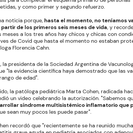
idas, y como primer y segundo refuerzo.
a noticia porque,
hasta el momento, no teníamos v
 partir de los primeros seis meses de vida
, y record
is meses a los tres años hay chicos y chicas con condi
ves de Covid que hasta el momento no estaban proteg
loga Florencia Cahn.
, la presidenta de la Sociedad Argentina de Vacunolo
ue "la evidencia científica haya demostrado que las v
 rango de edad".
ido, la patóloga pediátrica Marta Cohen, radicada hac
undió un video celebrando la autorización. "Sabemos q
rrollar síndrome multisistémico inflamatorio que
ue sean muy pocos les puede pasar".
ohen recordó que "recientemente se ha reunido mucha
atitis grave aguda en pediatría asociados con adenovi