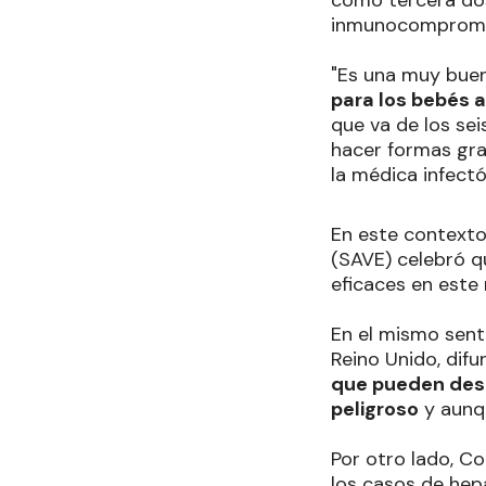
inmunocompromet
"Es una muy buen
para los bebés a
que va de los se
hacer formas gra
la médica infectó
En este contexto
(SAVE) celebró q
eficaces en este
En el mismo sent
Reino Unido, dif
que pueden desa
peligroso
y aunq
Por otro lado, C
los casos de hep