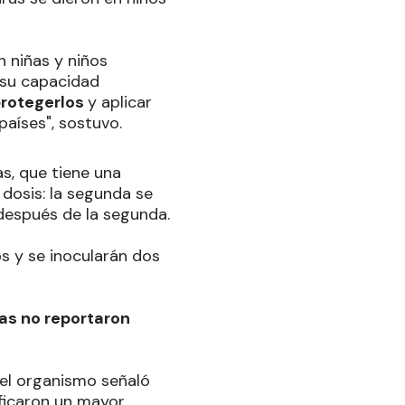
 niñas y niños
 su capacidad
protegerlos
y aplicar
aíses", sostuvo.
as, que tiene una
 dosis: la segunda se
después de la segunda.
os y se inocularán dos
nas no reportaron
del organismo señaló
ificaron un mayor