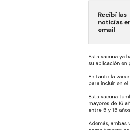
Recibí las
noticias e
email
Esta vacuna ya ha
su aplicación en
En tanto la vacu
para incluir en 
Esta vacuna tamb
mayores de 16 añ
entre 5 y 15 años
Además, ambas va
como tercera do