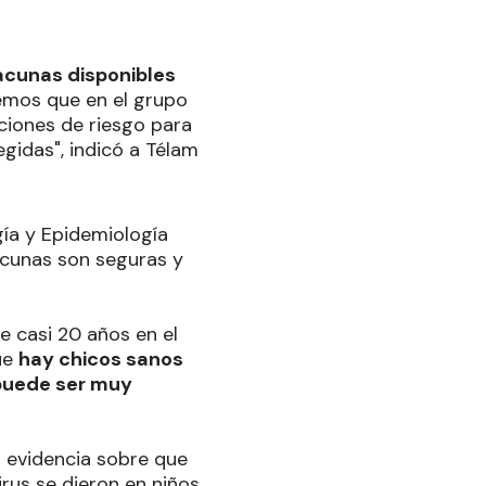
acunas disponibles
emos que en el grupo
ciones de riesgo para
idas", indicó a Télam
gía y Epidemiología
acunas son seguras y
e casi 20 años en el
ue
hay chicos sanos
 puede ser muy
 evidencia sobre que
rus se dieron en niños