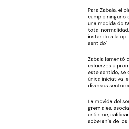
Para Zabala, el p
cumple ninguno d
una medida de tal
total normalidad. 
instando a la opo
sentido".
Zabala lamentó q
esfuerzos a promo
este sentido, se 
única iniciativa 
diversos sectore
La movida del sen
gremiales, asoci
unánime, califica
soberanía de los