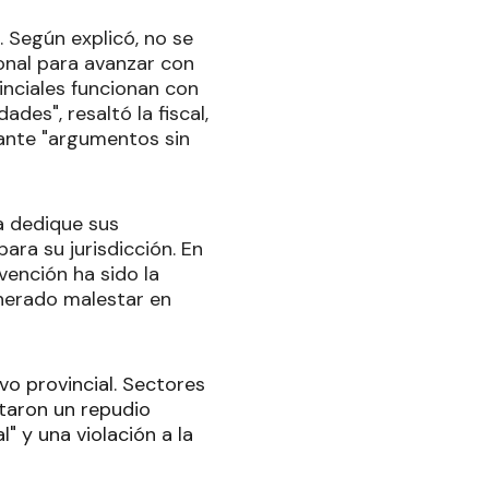
o. Según explicó, no se
onal para avanzar con
inciales funcionan con
ades", resaltó la fiscal,
iante "argumentos sin
a dedique sus
ara su jurisdicción. En
vención ha sido la
enerado malestar en
vo provincial. Sectores
taron un repudio
" y una violación a la