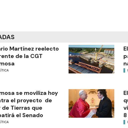
ADAS
ario Martínez reelecto
E
frente de la CGT
p
rmosa
n
ÍTICA
mosa se moviliza hoy
E
tra el proyecto de
q
 de Tierras que
v
atirá el Senado
8
ÍTICA