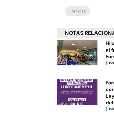
Formosa
NOTAS RELACION
Hil
al 
Fo
POL
For
con
Ley
deb
POL