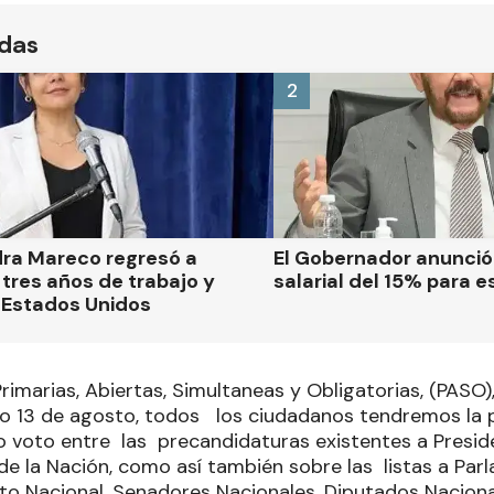
ídas
2
dra Mareco regresó a
El Gobernador anunci
tres años de trabajo y
salarial del 15% para e
 Estados Unidos
rimarias, Abiertas, Simultaneas y Obligatorias, (PASO),
13 de agosto, todos los ciudadanos tendremos la pos
 voto entre las precandidaturas existentes a Presid
de la Nación, como así también sobre las listas a Par
ito Nacional, Senadores Nacionales, Diputados Nacion