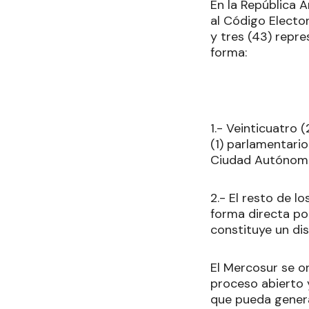
En la República A
al Código Elector
y tres (43) repre
forma:
1.- Veinticuatro 
(1) parlamentario
Ciudad Autónoma
2.- El resto de l
forma directa por 
constituye un dis
El Mercosur se o
proceso abierto 
que pueda genera