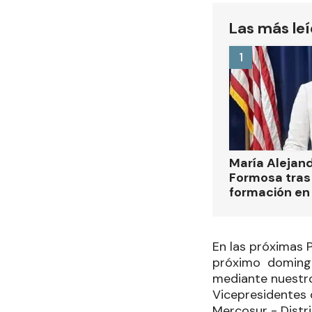
Las más le
1
María Alejan
Formosa tras 
formación en
En las próximas P
próximo domingo 
mediante nuestro
Vicepresidentes 
Mercosur - Distr