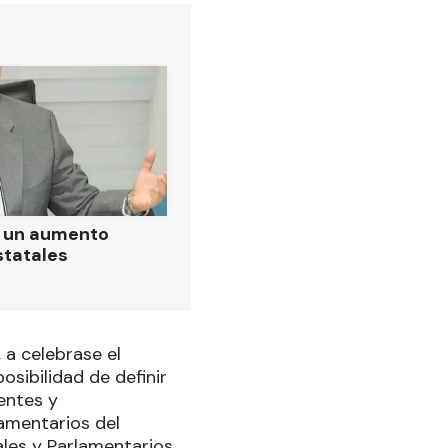
ó un aumento
statales
 a celebrase el
ibilidad de definir
entes y
lamentarios del
ales y Parlamentarios