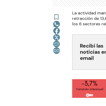
La actividad man
retracción de 13
los 6 sectores re
Recibí las
noticias e
email