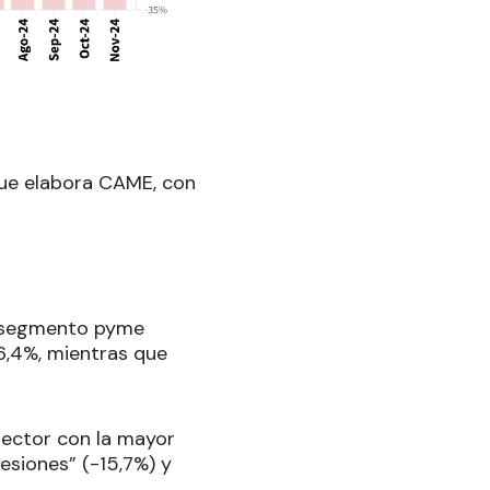
 que elabora CAME, con
l segmento pyme
6,4%, mientras que
sector con la mayor
esiones” (-15,7%) y