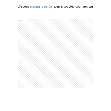
Debés
iniciar sesión
para poder comentar
Ads