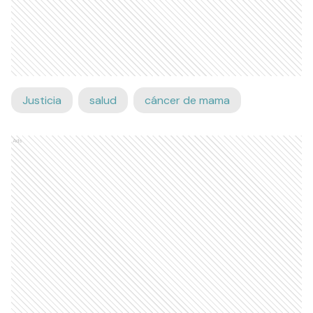
Justicia
salud
cáncer de mama
Ads