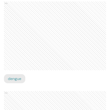
Ads
dengue
Ads