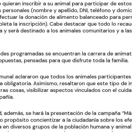
 quieran inscribir a su animal para participar de est
 personales (nombre y apellido, DNI, teléfono y domici
ctuar la donación de alimento balanceado para perr
pleta la inscripción). Cabe destacar que todo lo reca
 y será destinado a los animales comunitarios y a la
ades programadas se encuentran la carrera de animatló
puestas, pensadas para que disfrute toda la familia.
munal aclararon que todos los animales participantes 
 obligatoria. Asimismo, resaltaron que este tipo de i
tras cosas, visibilizar aspectos vinculados con el cui
pañía.
d, además, se hará la presentación de la campaña “Más
mo propósito concientizar a la ciudadanía sobre los ef
a en diversos grupos de la población humana y animal 