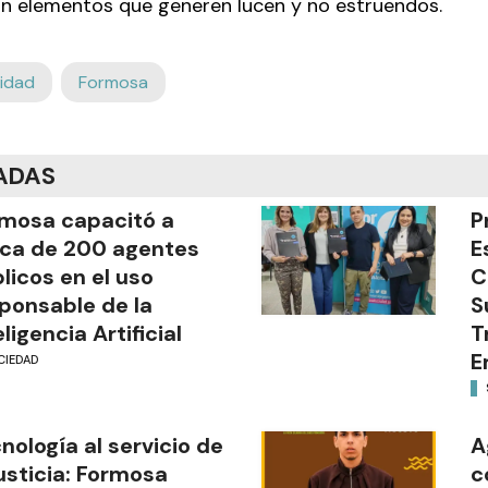
ijan elementos que generen lucen y no estruendos.
lidad
Formosa
ADAS
mosa capacitó a
P
ca de 200 agentes
E
licos en el uso
C
ponsable de la
S
eligencia Artificial
T
E
CIEDAD
nología al servicio de
A
justicia: Formosa
c