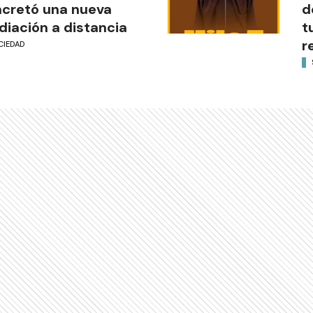
cretó una nueva
d
iación a distancia
t
r
CIEDAD