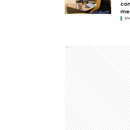
con
med
SO
Ads