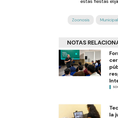
estas fiestas el
Zoonosis
Municipa
NOTAS RELACION
For
cer
púb
res
Int
SO
Tec
la 