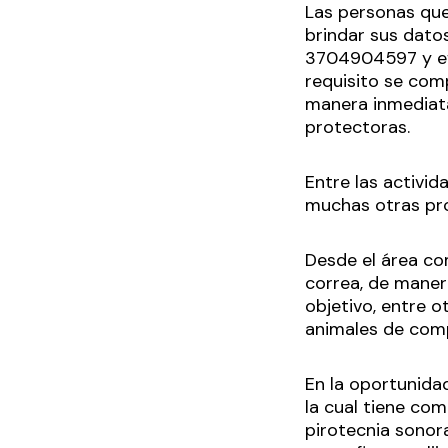
Las personas que
brindar sus datos
3704904597 y efe
requisito se com
manera inmediata
protectoras.
Entre las activid
muchas otras pro
Desde el área co
correa, de manera
objetivo, entre o
animales de com
En la oportunida
la cual tiene co
pirotecnia sonor