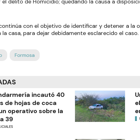
r el delito de Homicidio; quedando la causa a disposici
continúa con el objetivo de identificar y detener a la 
 la casa, para dejar debidamente esclarecido el caso.
o
Formosa
ADAS
darmería incautó 40
U
os de hojas de coca
e
un operativo sobre la
e
a 39
ICIALES