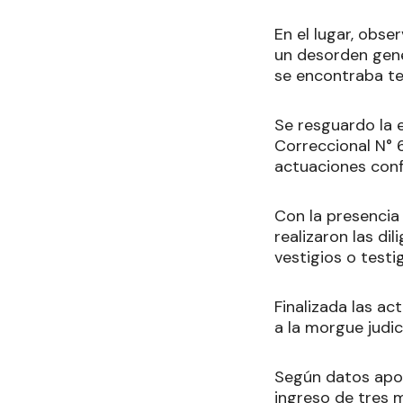
En el lugar, obse
un desorden gene
se encontraba ten
Se resguardo la 
Correccional N° 6
actuaciones con
Con la presencia 
realizaron las dil
vestigios o test
Finalizada las ac
a la morgue judici
Según datos apor
ingreso de tres m