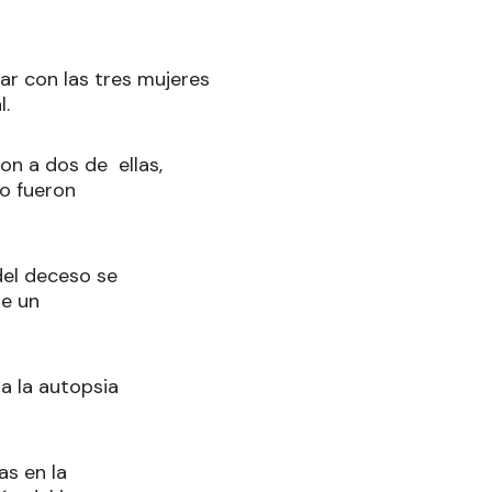
dar con las tres mujeres
l.
aron a dos de ellas,
ro fueron
 del deceso se
de un
a la autopsia
s en la