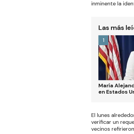
inminente la iden
Las más le
1
María Alejand
en Estados U
El lunes alrededo
verificar un requ
vecinos refiriero