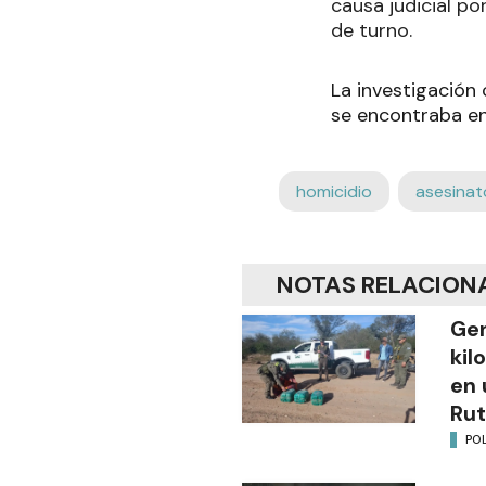
causa judicial po
de turno.
La investigación 
se encontraba en
homicidio
asesinat
NOTAS RELACION
Gen
kil
en 
Rut
POL